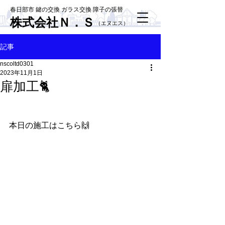
春日部市 鍵の交換 ガラス交換 障子の張替
株式会社Ｎ．Ｓ
​（エヌエス）
記事
nscoltd0301
2023年11月1日
扉加工🐈
本日の施工はこちら🙌