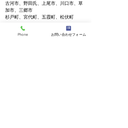
古河市、野田氏、上尾市、川口市、草
加市、三郷市
杉戸町、宮代町、五霞町、松伏町
Phone
お問い合わせフォーム
個人でも法人でもＯＫです！
ハチの巣駆除・害虫トラブルは 
株式会
社N.S
 へご相談ください☆
☎048-795-4248
最新記事