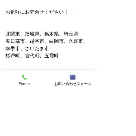
お気軽にお問合せください！！
北関東、茨城県、栃木県、埼玉県
春日部市、越谷市、白岡市、久喜市、
幸手市、さいたま市
杉戸町、宮代町、五霞町
個人でも法人でもOKです！
Phone
お問い合わせフォーム
まずはお電話ください！
鍵のトラブルは 
株式会社N.S
 へご相談
ください☆
☎048-795-4248