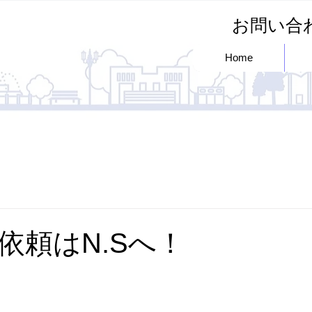
お問い
Home
依頼はN.Sへ！