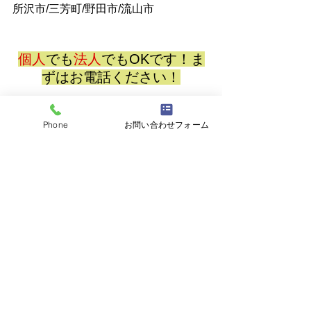
所沢市/三芳町/野田市/流山市
個人
でも
法人
でもOKです！ま
ずはお電話ください！
お問い合わせ
Phone
お問い合わせフォーム
株式会社Ｎ．Ｓ
見積・相談無料
営業時間　24時間受付！
お問い合わせについても、24時間対応
可
TEL：
048-795-4248
TEL:
070-1319-1825
（作業員直通）