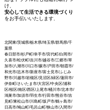
け、
安心して生活できる環境づくり
をお手伝いいたします
。
北関東/茨城県/栃木県/埼玉県/群馬県/千
葉県
春日部市/杉戸町/幸手市/宮代町/白岡市/
久喜市/松伏町/吉川市/越谷市/三郷市/草
加市/八潮市/川口市/蕨市/戸田市/朝霞市/
和光市/志木市/新座市/富士見市/ふじみ
野市/川越市/岩槻区/見沼区/緑区/蓮田市/
伊奈町/さいたま市/大宮区/中央区/浦和
区/桜区/南区/西区/上尾市/桶川市/北本市/
鴻巣市/加須市/羽生市/行田市/熊谷市/吉
見町/東松山市/川島町/坂戸市/鶴ヶ島市/
日高市/鳩山町/毛呂山町/狭山市/入間市/