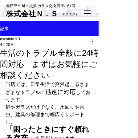
春日部市 鍵の交換 ガラス交換 障子の張替
株式会社Ｎ．Ｓ
​（エヌエス）
記事
nscoltd0301
4月20日
生活のトラブル全般に24時
間対応｜まずはお気軽にご
相談ください
当店では、日常生活で突然起こるさま
迅速に対応
ざまなトラブルに
してお
ります。
鍵やガラスだけでなく、水回りや害
虫、建具の修理まで幅広くサポート
し、
「困ったときにすぐ頼れ
る存在」