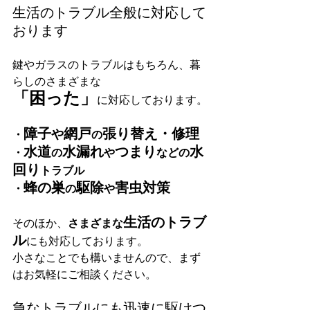
生活のトラブル全般に対応して
おります
鍵やガラスのトラブルはもちろん、暮
らしのさまざまな
「困った」
に対応しております。
障子
網戸
張り替え・修理
や
・
の
水道
水漏れ
つまり
水
・
の
や
などの
回り
トラブル
蜂の巣
駆除
害虫対策
・
の
や
生活のトラブ
そのほか、
さまざまな
ル
にも対応しております。
小さなことでも構いませんので、まず
はお気軽にご相談ください。
急なトラブルにも迅速に駆けつ