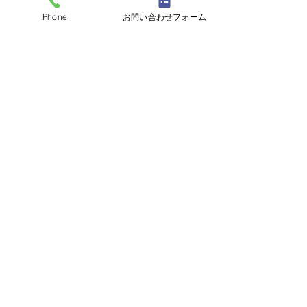
Phone
お問い合わせフォーム
最新記事
新営業所開設のお知らせ
このたび弊社では、業務拡大
に伴い新たに野田営業所を開
コメント
設いたしました。 地域の皆さ