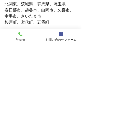
北関東、茨城県、群馬県、埼玉県
春日部市、越谷市、白岡市、久喜市、
幸手市、さいたま市
杉戸町、宮代町、五霞町
個人でも法人でもOKです！
Phone
お問い合わせフォーム
まずはお電話ください！
害虫駆除・害虫トラブル は　
株式会社
N.S 
へご相談ください☆
☎048-795-4248
最新記事