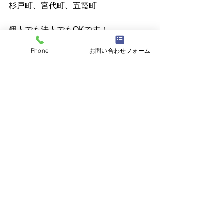
杉戸町、宮代町、五霞町
個人でも法人でもOKです！
まずはお電話ください！
Phone
お問い合わせフォーム
ガラスのトラブル・修理・交換は 
株式
会社N.S
へご相談ください☆
☎048-795-4248
最新記事