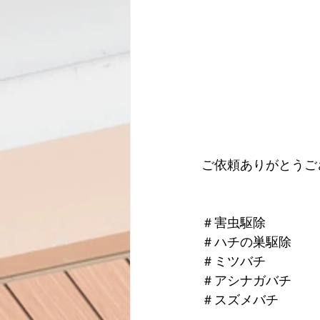
ご依頼ありがとうご
＃害虫駆除
＃ハチの巣駆除
＃ミツバチ
＃アシナガバチ
＃スズメバチ