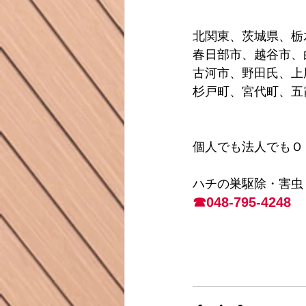
北関東、茨城県、栃
春日部市、越谷市、
古河市、野田氏、上
杉戸町、宮代町、五
個人でも法人でもＯ
ハチの巣駆除・害虫
☎048-795-4248