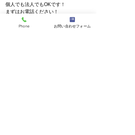
個人でも法人でもOKです！
まずはお電話ください！
ガラスのトラブル・修理・交換は 
株式
Phone
お問い合わせフォーム
会社N.S
へご相談ください☆
☎048-795-4248
最新記事