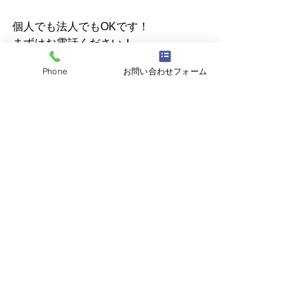
個人でも法人でもOKです！
まずはお電話ください！
Phone
お問い合わせフォーム
ガラスのトラブル・修理・交換は 
株式
会社N.S
へご相談ください☆
☎048-795-4248
最新記事