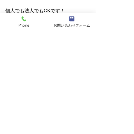
個人でも法人でもOKです！
まずはお電話ください！
Phone
お問い合わせフォーム
ガラスのトラブル・修理・交換は 
株式
会社N.S
へご相談ください☆
☎048-795-4248
最新記事