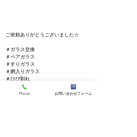
ご依頼ありがとうございました☆
＃ガラス交換
＃ペアガラス
＃すりガラス
＃網入りガラス
＃ひび割れ
＃熱割れ
Phone
お問い合わせフォーム
北関東、茨城県、栃木県、埼玉県
春日部市、越谷市、白岡市、久喜市、
幸手市、さいたま市、
古河市、野田氏、上尾市、川口市、草
加市、三郷市